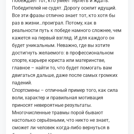
Побеждает тот, кто умеет терпеть и ждать.
МЕДИА
Победителей не судят. Дорогу осилит идущий.
Все эти фразы отлично знает тот, кто хотя бы
КОРТЫ
раз в жизни…проиграл. Потому, как в
реальности путь к победе намного сложнее, чем
КОНТАКТЫ
кажется на первый взгляд. И для каждого он
будет уникальным. Неважно, где вы хотите
UZ-PIN
достигнуть желаемого: в профессиональном
спорте, карьере юриста или материнстве,
главное – найти то, что будет помогать вам
двигаться дальше, даже после самых громких
падений.
Спортсмены – отличный пример того, как сила
воли, характер и правильная мотивация
приносят невероятные результаты.
Многочисленные травмы порой бывают
настолько серьёзными, что никто не знает,
сможет ли человек когда-либо вернуться в