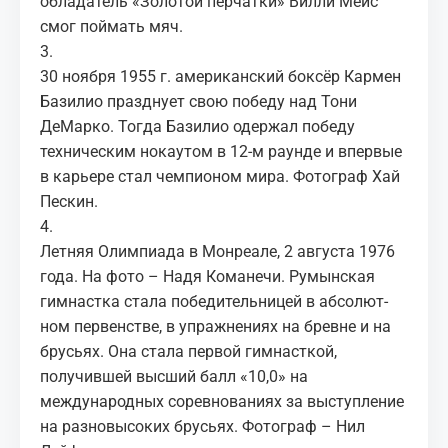
обладатель «Золотой перчатки» Вилли Мейс
смог поймать мяч.
3.
30 ноября 1955 г. американский боксёр Кармен
Базилио празднует свою победу над Тони
ДеМарко. Тогда Базилио одержал победу
техническим нокаутом в 12-м раунде и впервые
в карьере стал чемпионом мира. Фотограф Хай
Пескин.
4.
Летняя Олимпиада в Монреале, 2 августа 1976
года. На фото – Надя Команечи. Румынская
гимнастка ста­ла по­бе­ди­тель­ни­цей в аб­со­лют­
ном пер­вен­ст­ве, в уп­раж­не­ни­ях на брев­не и на
брусь­ях. Она стала первой гимнасткой,
получившей высший балл «10,0» на
международных соревнованиях за выступление
на разновысоких брусьях. Фотограф – Нил