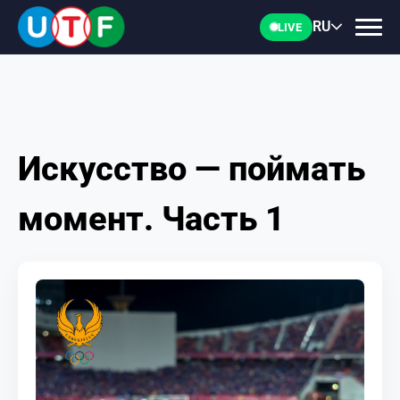
RU
LIVE
Искусство — поймать
ГЛАВНАЯ
момент. Часть 1
ФТУ
НОВОСТИ
ДОКУМЕНТЫ
ПЕРСОНАЛИИ