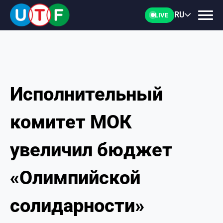
RU
LIVE
Исполнительный
ГЛАВНАЯ
комитет МОК
ФТУ
увеличил бюджет
НОВОСТИ
«Олимпийской
ДОКУМЕНТЫ
солидарности»
ПЕРСОНАЛИИ