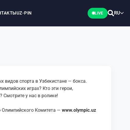
RU
НТАКТЫ
UZ-PIN
LIVE
х видов спорта в Узбекистане — бокса.
импийских играх? Кто эти герои,
 Смотрите у нас в ролике!
 Олимпийского Комитета —
www.olympic.uz