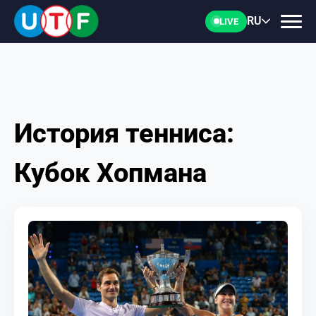
RU
LIVE
История тенниса:
ГЛАВНАЯ
Кубок Хопмана
ФТУ
НОВОСТИ
ДОКУМЕНТЫ
ПЕРСОНАЛИИ