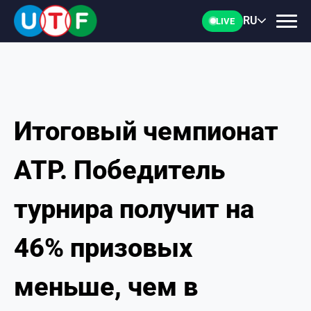
RU
LIVE
Итоговый чемпионат
ГЛАВНАЯ
ATP. Победитель
ФТУ
турнира получит на
НОВОСТИ
46% призовых
ДОКУМЕНТЫ
меньше, чем в
ПЕРСОНАЛИИ