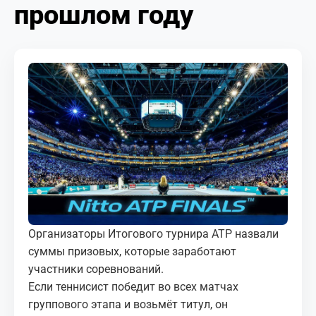
прошлом году
МЕДИА
КОРТЫ
КОНТАКТЫ
UZ-PIN
Организаторы Итогового турнира ATP назвали
суммы призовых, которые заработают
участники соревнований.
Если теннисист победит во всех матчах
группового этапа и возьмёт титул, он