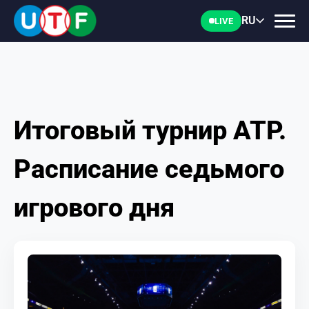
RU
LIVE
Итоговый турнир АТР.
ГЛАВНАЯ
Расписание седьмого
ФТУ
игрового дня
НОВОСТИ
ДОКУМЕНТЫ
ПЕРСОНАЛИИ