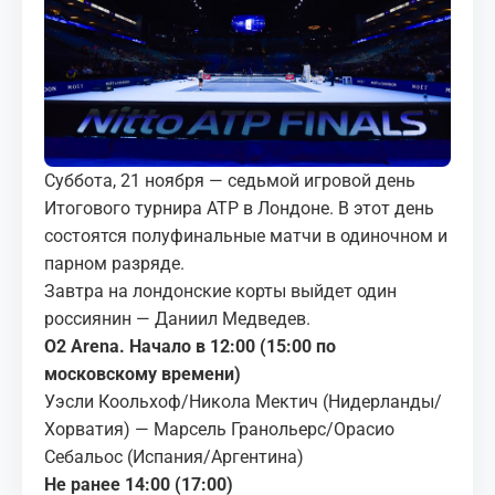
МЕДИА
КОРТЫ
КОНТАКТЫ
Суббота, 21 ноября — седьмой игровой день
UZ-PIN
Итогового турнира ATP в Лондоне. В этот день
состоятся полуфинальные матчи в одиночном и
парном разряде.
Завтра на лондонские корты выйдет один
россиянин — Даниил Медведев.
O2 Arena. Начало в 12:00 (15:00 по
московскому времени)
Уэсли Коольхоф/Никола Мектич (Нидерланды/
Хорватия) — Марсель Гранольерс/Орасио
Себальос (Испания/Аргентина)
Не ранее 14:00 (17:00)