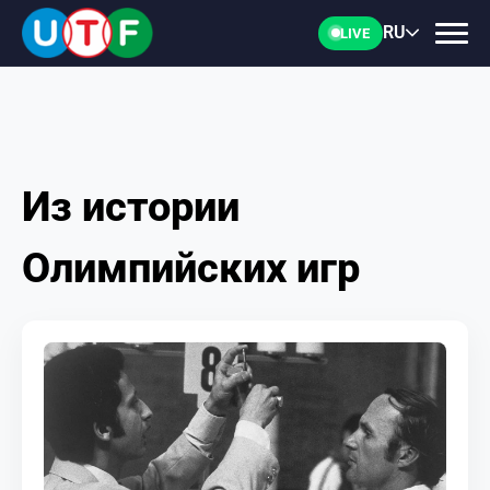
RU
LIVE
Из истории
ГЛАВНАЯ
Олимпийских игр
ФТУ
НОВОСТИ
ДОКУМЕНТЫ
ПЕРСОНАЛИИ