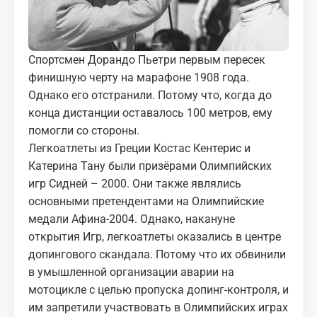
МЕДИА
КОРТЫ
Спортсмен Дорандо Пьетри первым пересек
финишную черту на марафоне 1908 года.
КОНТАКТЫ
Однако его отстранили. Потому что, когда до
конца дистанции оставалось 100 метров, ему
UZ-PIN
помогли со стороны.
Легкоатлеты из Греции Костас Кентерис и
Катерина Тану были призёрами Олимпийских
игр Сидней – 2000. Они также являлись
основными претендентами на Олимпийские
медали Афина-2004. Однако, накануне
открытия Игр, легкоатлеты оказались в центре
допингового скандала. Потому что их обвинили
в умышленной организации аварии на
мотоцикле с целью пропуска допинг-контроля, и
им запретили участвовать в Олимпийских играх