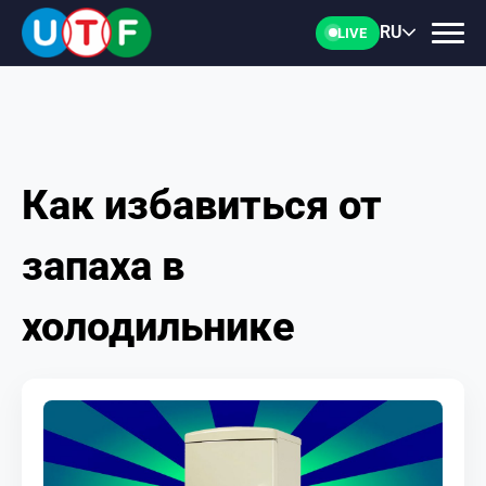
RU
LIVE
Как избавиться от
ГЛАВНАЯ
запаха в
ФТУ
холодильнике
НОВОСТИ
ДОКУМЕНТЫ
ПЕРСОНАЛИИ