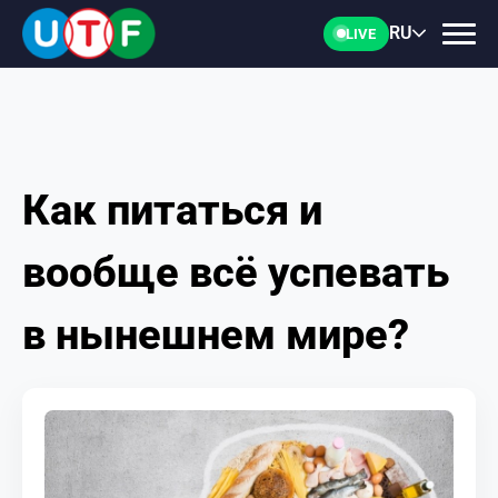
RU
LIVE
Как питаться и
ГЛАВНАЯ
вообще всё успевать
ФТУ
в нынешнем мире?
НОВОСТИ
ДОКУМЕНТЫ
ПЕРСОНАЛИИ