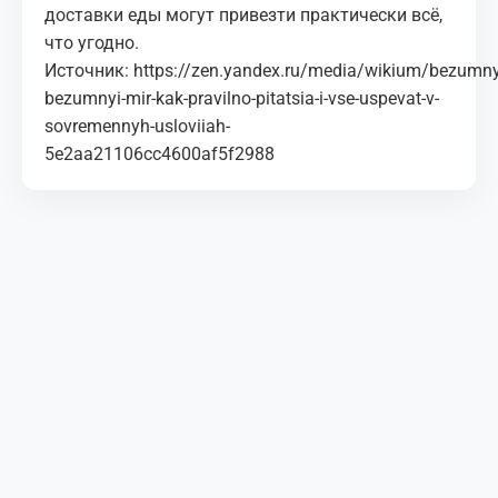
доставки еды могут привезти практически всё,
что угодно.
Источник:
https://zen.yandex.ru/media/wikium/bezumny
bezumnyi-mir-kak-pravilno-pitatsia-i-vse-uspevat-v-
sovremennyh-usloviiah-
5e2aa21106cc4600af5f2988