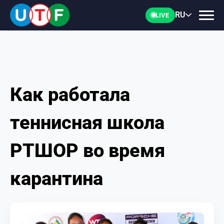
RU
LIVE
Как работала
ГЛАВНАЯ
теннисная школа
ФТУ
РТШОР во время
НОВОСТИ
карантина
ДОКУМЕНТЫ
ПЕРСОНАЛИИ