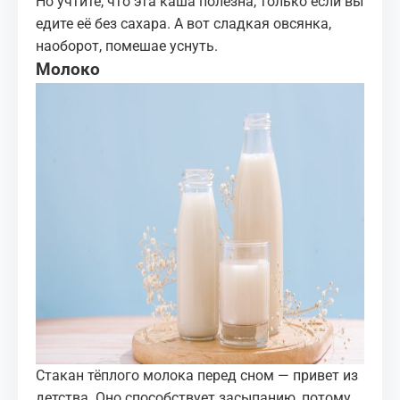
Но учтите, что эта каша полезна, только если вы
едите её без сахара. А вот сладкая
овсянка
,
наоборот, помешае уснуть.
Молоко
Стакан тёплого молока перед сном — привет из
детства. Оно способствует засыпанию, потому