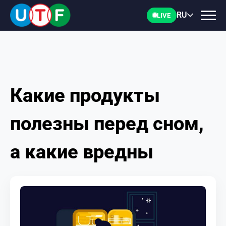
RU
LIVE
Какие продукты
ГЛАВНАЯ
полезны перед сном,
ФТУ
а какие вредны
НОВОСТИ
ДОКУМЕНТЫ
ПЕРСОНАЛИИ