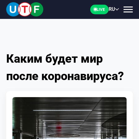
RU
LIVE
Каким будет мир
ГЛАВНАЯ
после коронавируса?
ФТУ
НОВОСТИ
ДОКУМЕНТЫ
ПЕРСОНАЛИИ