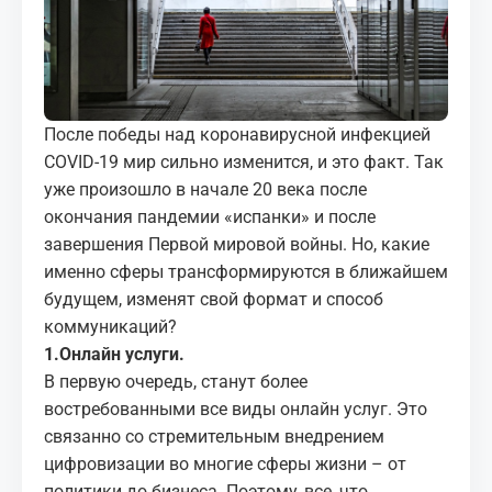
МЕДИА
КОРТЫ
КОНТАКТЫ
После победы над коронавирусной инфекцией
COVID-19 мир сильно изменится, и это факт. Так
уже произошло в начале 20 века после
UZ-PIN
окончания пандемии «испанки» и после
завершения Первой мировой войны. Но, какие
именно сферы трансформируются в ближайшем
будущем, изменят свой формат и способ
коммуникаций?
1.Онлайн услуги.
В первую очередь, станут более
востребованными все виды онлайн услуг. Это
связанно со стремительным внедрением
цифровизации во многие сферы жизни – от
политики до бизнеса. Поэтому, все, что