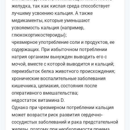
желудка, так как кислая среда способствует
лучшему усвоению кальция. А также
медикаменты, ко­торые уменьшают
усвояемость каль­ция (например,
глюкокортикостерои­ды);
чрезмерное употребление соли и продуктов, ее
содержащих. При избыточном потреблении
натрия организм вынужден выводить его с
мочой, вместе с которой выводится и кальций;
переизбыток бел­ка животного происхождения;
хронические воспалительные за­бо­ле­вания
кишечника, целиакия, состояния после
оперативного вмешательства;
недостаток витамина D.
Однако при чрезмерном потреблении кальция
может возрасти риск развития сердечно-
сосудистых заболеваний и рака предстательной
железы, поэтому при необходимости приема