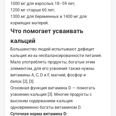
1000 мг для взрослых 18–59 лет;
1200 мг старше 60 лет;
1300 мг для беременных и 1400 мг для
кормящих матерей.
Что помогает усваивать
кальций
Большинство людей испытывают дефицит
кальция из-за несбалансированности питания.
Мало употреблять продукты, богатые этим
элементом, для его усвоения также
нужны
витамины
А, C, D и F, магний, фосфор и
белок
[2]
,
[3]
.
Основная функция витамина D
— помогать
усвоению кальция
[3]
. Многие продукты с
высоким содержанием кальция
одновременно
богаты витамином D
.
Суточная норма витамина D: