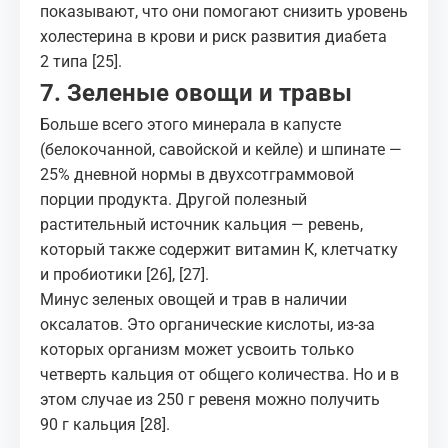
показывают, что они помогают
снизить уровень
холестерина
в крови и риск развития диабета
2 типа
[25]
.
7. Зеленые овощи и травы
Больше всего этого минерала в капусте
(белокочанной, савойской и кейле) и шпинате —
25% дневной нормы в двухсотграммовой
порции продукта. Другой полезный
растительный источник кальция — ревень,
который также содержит витамин К, клетчатку
и пробиотики
[26]
,
[27]
.
Минус зеленых овощей и трав в наличии
оксалатов. Это органические кислоты, из-за
которых организм может усвоить только
четверть кальция от общего количества. Но и в
этом случае из 250 г ревеня можно получить
90 г кальция
[28]
.