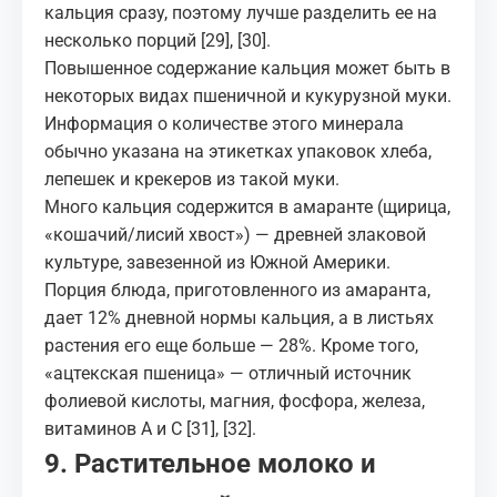
кальция сразу, поэтому лучше разделить ее на
несколько порций
[29]
,
[30]
.
Повышенное содержание кальция может быть в
некоторых видах пшеничной и кукурузной муки.
Информация о количестве этого минерала
обычно указана на этикетках упаковок хлеба,
лепешек и крекеров из такой муки.
Много кальция содержится в амаранте (щирица,
«кошачий/лисий хвост») — древней злаковой
культуре, завезенной из Южной Америки.
Порция блюда, приготовленного из амаранта,
дает 12% дневной нормы кальция, а в листьях
растения его еще больше — 28%. Кроме того,
«ацтекская пшеница» — отличный источник
фолиевой кислоты, магния, фосфора, железа,
витаминов А и С
[31]
,
[32]
.
9. Растительное молоко и