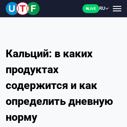
RU
LIVE
Кальций: в каких
ГЛАВНАЯ
продуктах
ФТУ
содержится и как
НОВОСТИ
определить дневную
ДОКУМЕНТЫ
норму
ПЕРСОНАЛИИ