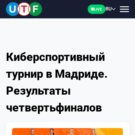
RU
LIVE
Киберспортивный
ГЛАВНАЯ
турнир в Мадриде.
ФТУ
Результаты
НОВОСТИ
четвертьфиналов
ДОКУМЕНТЫ
ПЕРСОНАЛИИ