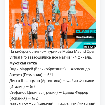
МЕДИА
КОРТЫ
КОНТАКТЫ
UZ-PIN
На киберспортивном турнире Mutua Madrid Open
Virtual Pro завершились все матчи 1/4 финала.
Мужская сетка
Энди Маррей (Великобритания) — Александр
Зверев (Германия) — 6/1
Диего Шварцман (Аргентина) — Фабио Фоньини
(Италия) — 6/3
Стефанос Циципас (Греция) — Давид Феррер
(Испания) — 6/2
Давид Гоффин (Бельгия) — Бенуа Пэр (Франция)