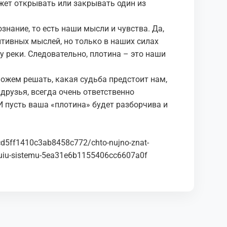
ожет открывать или закрывать один из
знание, то есть наши мысли и чувства. Да,
зитивных мыслей, но только в наших силах
у реки. Следовательно, плотина – это наши
можем решать, какая судьба предстоит нам,
 друзья, всегда очень ответственно
И пусть ваша «плотина» будет разборчива и
ccd5ff1410c3ab8458c772/chto-nujno-znat-
vnuiu-sistemu-5ea31e6b1155406cc6607a0f