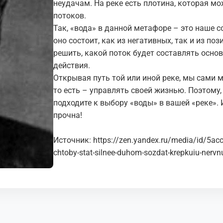
неудачам. На реке есть плотина, которая м
потоков.
Так, «вода» в данной метафоре – это наше со
оно состоит, как из негативных, так и из по
решить, какой поток будет составлять основ
действия.
Открывая путь той или иной реке, мы сами 
то есть – управлять своей жизнью. Поэтому,
подходите к выбору «воды» в вашей «реке». 
прочна!
Источник:
https://zen.yandex.ru/media/id/5a
chtoby-stat-silnee-duhom-sozdat-krepkuiu-ner