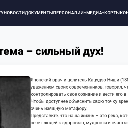
ТУ
НОВОСТИ
ДОКУМЕНТЫ
ПЕРСОНАЛИИ
МЕДИА
КОРТЫ
КО
тема – сильный дух!
Японский врач и целитель Кацудзо Ниши (18
уважением своих современников, говорил, ч
контролировать свое сознание и вести его 
Чтобы доступнее объяснить свою точку зрен
очень изящную метафору.
Представьте, что наша жизнь – это река, ко
несет людей к здоровью, мудрости и счастью,