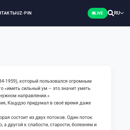
RU
НТАКТЫ
UZ-PIN
LIVE
84-1959), который пользовался огромным
то «иметь сильный ум – это значит уметь
в нужном направлении.»
ия, Кацудзо придумал в своё время даже
торая состоит из двух потоков. Один поток
 а другой к слабости, старости, болезням и