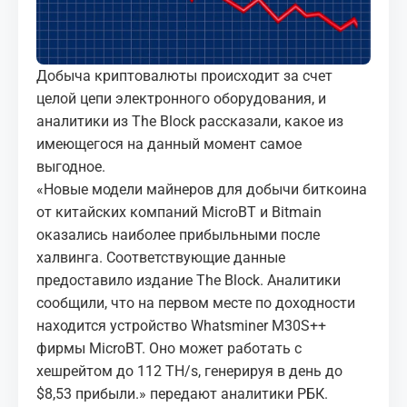
МЕДИА
КОРТЫ
Добыча криптовалюты происходит за счет
целой цепи электронного оборудования, и
КОНТАКТЫ
аналитики из The Block рассказали, какое из
имеющегося на данный момент самое
UZ-PIN
выгодное.
«Новые модели майнеров для добычи биткоина
от китайских компаний MicroBT и Bitmain
оказались наиболее прибыльными после
халвинга. Соответствующие данные
предоставило издание The Block. Аналитики
сообщили, что на первом месте по доходности
находится устройство Whatsminer M30S++
фирмы MicroBT. Оно может работать с
хешрейтом до 112 TH/s, генерируя в день до
$8,53 прибыли.» передают аналитики РБК.