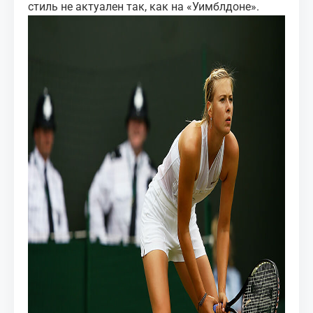
стиль не актуален так, как на «Уимблдоне».