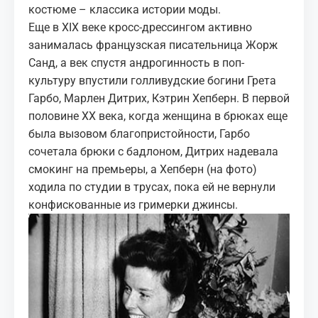
костюме – классика истории моды.
Еще в XIX веке кросс-дрессингом активно
занималась французская писательница Жорж
Санд, а век спустя андрогинность в поп-
культуру впустили голливудские богини Грета
Гарбо, Марлен Дитрих, Кэтрин Хепберн. В первой
половине XX века, когда женщина в брюках еще
была вызовом благопристойности, Гарбо
сочетала брюки с бадлоном, Дитрих
надевала
смокинг на премьеры
, а Хепберн (на фото)
ходила по студии в трусах, пока ей не вернули
конфискованные из гримерки джинсы.