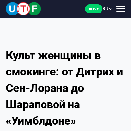
RU
LIVE
Культ женщины в
ГЛАВНАЯ
смокинге: от Дитрих и
ФТУ
Сен-Лорана до
НОВОСТИ
Шараповой на
ДОКУМЕНТЫ
«Уимблдоне»
ПЕРСОНАЛИИ