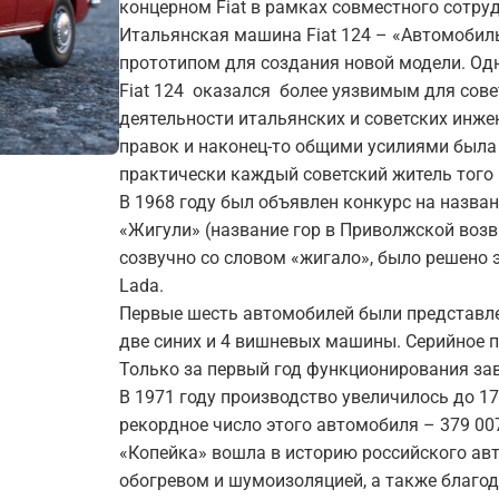
концерном Fiat в рамках совместного сотру
Итальянская машина Fiat 124 – «Автомобиль
прототипом для создания новой модели. О
Fiat 124 оказался более уязвимым для сове
деятельности итальянских и советских инже
правок и наконец-то общими усилиями была 
практически каждый советский житель того
В 1968 году был объявлен конкурс на назв
«Жигули» (название гор в Приволжской возвы
созвучно со словом «жигало», было решено
Lada.
Первые шесть автомобилей были представле
две синих и 4 вишневых машины. Серийное пр
Только за первый год функционирования за
В 1971 году производство увеличилось до 17
рекордное число этого автомобиля – 379 00
«Копейка» вошла в историю российского ав
обогревом и шумоизоляцией, а также благо