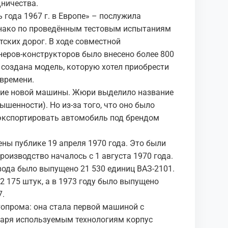
дничества.
 года 1967 г. в Европе» – послужила
днако по проведённым тестовым испытаниям
тских дорог. В ходе совместной
неров-конструкторов было внесено более 800
создана модель, которую хотел приобрести
 времени.
ание новой машины. Жюри выделило название
шенности). Но из-за того, что оно было
 экспортировать автомобиль под брендом
ны публике 19 апреля 1970 года. Это были
оизводство началось с 1 августа 1970 года.
вода было выпущено 21 530 единиц ВАЗ-2101.
2 175 штук, а в 1973 году было выпущено
7.
топрома: она стала первой машиной с
даря используемым технологиям корпус