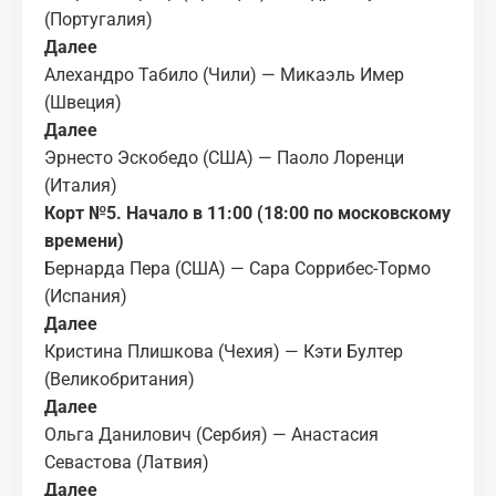
(Португалия)
Далее
Алехандро Табило (Чили) — Микаэль Имер
(Швеция)
Далее
Эрнесто Эскобедо (США) — Паоло Лоренци
(Италия)
Корт №5. Начало в 11:00 (18:00 по московскому
времени)
Бернарда Пера (США) — Сара Соррибес-Тормо
(Испания)
Далее
Кристина Плишкова (Чехия) — Кэти Бултер
(Великобритания)
Далее
Ольга Данилович (Сербия) — Анастасия
Севастова (Латвия)
Далее