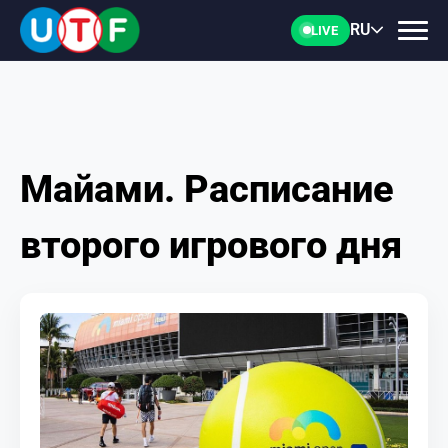
RU
LIVE
Майами. Расписание
ГЛАВНАЯ
второго игрового дня
ФТУ
НОВОСТИ
ДОКУМЕНТЫ
ПЕРСОНАЛИИ