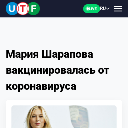
RU
LIVE
Мария Шарапова
ГЛАВНАЯ
вакцинировалась от
ФТУ
коронавируса
НОВОСТИ
ДОКУМЕНТЫ
ПЕРСОНАЛИИ