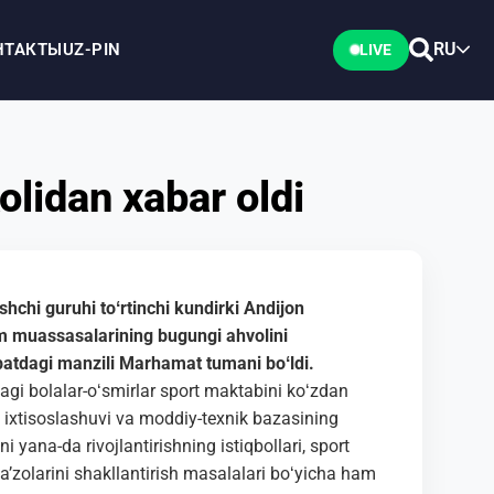
RU
НТАКТЫ
UZ-PIN
LIVE
olidan xabar oldi
shchi guruhi toʻrtinchi kundirki Andijon
im muassasalarining bugungi ahvolini
atdagi manzili Marhamat tumani boʻldi.
gi bolalar-oʻsmirlar sport maktabini koʻzdan
a ixtisoslashuvi va moddiy-texnik bazasining
i yana-da rivojlantirishning istiqbollari, sport
aʼzolarini shakllantirish masalalari boʻyicha ham