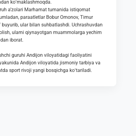
qindan koʻmaklashmoqda.
ruh aʼzolari Marhamat tumanida istiqomat
 Jumladan, paraatletlar Bobur Omonov, Timur
 buyurib, ular bilan suhbatlashdi. Uchrashuvdan
r olish, ularni qiynayotgan muammolarga yechim
dan iborat.
hchi guruhi Andijon viloyatidagi faoliyatini
yakunida Andijon viloyatida jismoniy tarbiya va
yatda sport rivoji yangi bosqichga koʻtariladi.