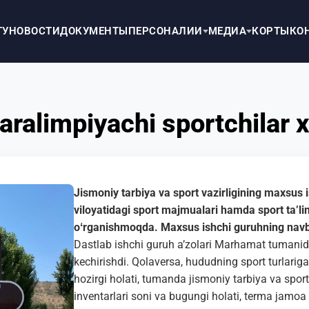
ТУ
НОВОСТИ
ДОКУМЕНТЫ
ПЕРСОНАЛИИ
МЕДИА
КОРТЫ
КО
ralimpiyachi sportchilar x
Jismoniy tarbiya va sport vazirligining maxsus i
viloyatidagi sport majmualari hamda sport taʼl
oʻrganishmoqda. Maxsus ishchi guruhning navb
Dastlab ishchi guruh aʼzolari Marhamat tumanida
kechirishdi. Qolaversa, hududning sport turlarig
hozirgi holati, tumanda jismoniy tarbiya va sportn
inventarlari soni va bugungi holati, terma jamoa 