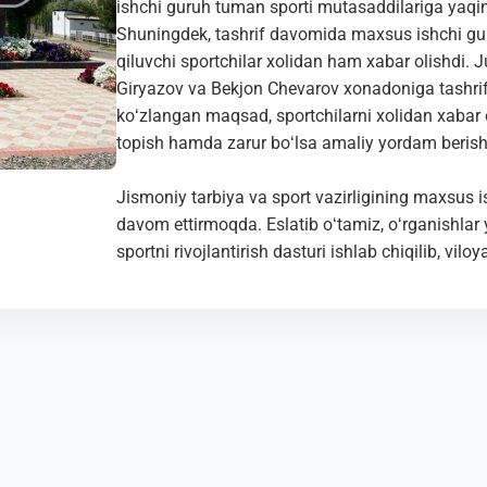
ishchi guruh tuman sporti mutasaddilariga ya
Shuningdek, tashrif davomida maxsus ishchi gu
qiluvchi sportchilar xolidan ham xabar olishdi.
Giryazov va Bekjon Chevarov xonadoniga tashrif
koʻzlangan maqsad, sportchilarni xolidan xaba
topish hamda zarur boʻlsa amaliy yordam berish
Jismoniy tarbiya va sport vazirligining maxsus is
davom ettirmoqda. Eslatib oʻtamiz, oʻrganishlar 
sportni rivojlantirish dasturi ishlab chiqilib, vilo