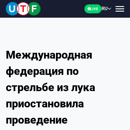
RU
LIVE
Международная
ГЛАВНАЯ
федерация по
ФТУ
стрельбе из лука
НОВОСТИ
приостановила
ДОКУМЕНТЫ
проведение
ПЕРСОНАЛИИ