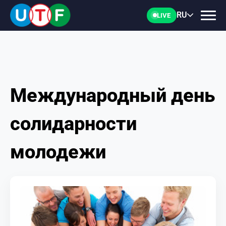
RU
LIVE
Международный день
ГЛАВНАЯ
солидарности
ФТУ
молодежи
НОВОСТИ
ДОКУМЕНТЫ
ПЕРСОНАЛИИ