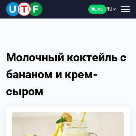
RU
LIVE
Молочный коктейль с
ГЛАВНАЯ
бананом и крем-
ФТУ
сыром
НОВОСТИ
ДОКУМЕНТЫ
ПЕРСОНАЛИИ