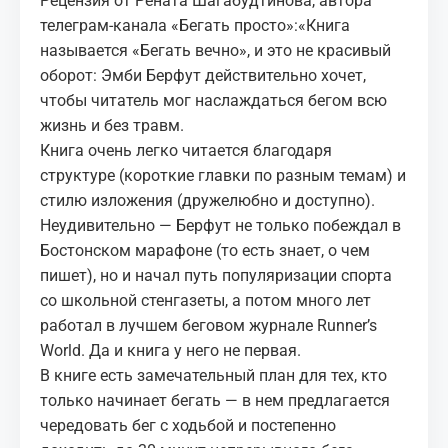
Рецензия от Рената Шагабудтинова, автора
телеграм-канала «Бегать просто»:«Книга
называется «Бегать вечно», и это не красивый
оборот: Эмби Берфут действительно хочет,
чтобы читатель мог наслаждаться бегом всю
жизнь и без травм.
Книга очень легко читается благодаря
структуре (короткие главки по разным темам) и
стилю изложения (дружелюбно и доступно).
Неудивительно — Берфут не только побеждал в
Бостонском марафоне (то есть знает, о чем
пишет), но и начал путь популяризации спорта
со школьной стенгазеты, а потом много лет
работал в лучшем беговом журнале Runner’s
World. Да и книга у него не первая.
В книге есть замечательный план для тех, кто
только начинает бегать — в нем предлагается
чередовать бег с ходьбой и постепенно