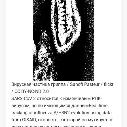
Вирусная частица гриппа / Sanofi Pasteur / flickr
/ CC BY-NC-ND 2.0
SARS-CoV 2 относится к изменчивым РНК-
вирусам, но по имеющимся данным
Real-time
tracking of influenza A/H3N2 evolution using data
from GISAID
, скорость, с которой он мутирует, в
десятки раз ниже, чем у сезонного гриппа.