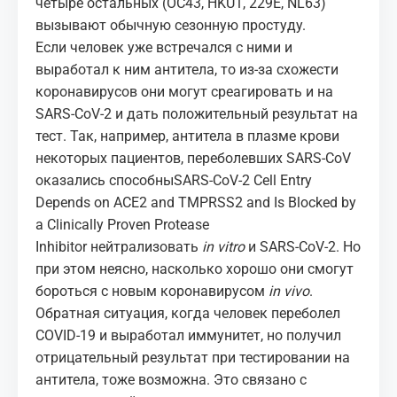
четыре остальных (OC43, HKU1, 229E, NL63)
вызывают обычную сезонную простуду.
Если человек уже встречался с ними и
выработал к ним антитела, то из-за схожести
коронавирусов они могут среагировать и на
SARS-CoV-2 и дать положительный результат на
тест. Так, например, антитела в плазме крови
некоторых пациентов, переболевших SARS-CoV
оказались способны
SARS-CoV-2 Cell Entry
Depends on ACE2 and TMPRSS2 and Is Blocked by
a Clinically Proven Protease
Inhibitor
нейтрализовать
in vitro
и SARS-CoV-2. Но
при этом неясно, насколько хорошо они смогут
бороться с новым коронавирусом
in vivo
.
Обратная ситуация, когда человек переболел
COVID-19 и выработал иммунитет, но получил
отрицательный результат при тестировании на
антитела, тоже возможна. Это связано с