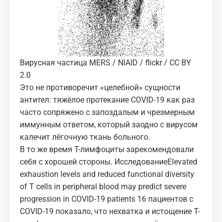
Вирусная частица MERS / NIAID / flickr / CC BY
2.0
Это не противоречит «целебной» сущности
антител: тяжёлое протекание COVID-19 как раз
часто сопряжено с запоздалым и чрезмерным
иммунным ответом, который заодно с вирусом
калечит лёгочную ткань больного.
В то же время Т-лимфоциты зарекомендовали
себя с хорошей стороны. Исследование
Elevated
exhaustion levels and reduced functional diversity
of T cells in peripheral blood may predict severe
progression in COVID-19 patients
16 пациентов с
COVID-19 показало, что нехватка и истощение Т-