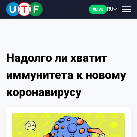
RU
LIVE
Надолго ли хватит
ГЛАВНАЯ
иммунитета к новому
ФТУ
коронавирусу
НОВОСТИ
ДОКУМЕНТЫ
ПЕРСОНАЛИИ