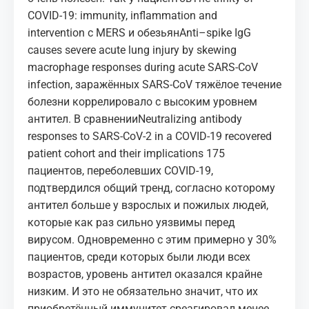
COVID-19: immunity, inflammation and
intervention
с MERS и обезьян
Anti–spike IgG
causes severe acute lung injury by skewing
macrophage responses during acute SARS-CoV
infection
, заражённых SARS-CoV тяжёлое течение
болезни коррелировало с высоким уровнем
антител. В сравнении
Neutralizing antibody
responses to SARS-CoV-2 in a COVID-19 recovered
patient cohort and their implications
175
пациентов, переболевших COVID-19,
подтвердился общий тренд, согласно которому
антител больше у взрослых и пожилых людей,
которые как раз сильно
уязвимы
перед
вирусом. Одновременно с этим примерно у 30%
пациентов, среди которых были люди всех
возрастов, уровень антител оказался крайне
низким. И это не обязательно значит, что их
приобретённый иммунитет среагировал менее