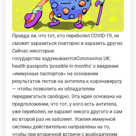
МЕДИА
КОРТЫ
Правда ли, что тот, кто переболел COVID-19, не
КОНТАКТЫ
сможет заразиться повторно и заразить других.
Сейчас некоторые
UZ-PIN
государства задумываются
Coronavirus UK:
health passports ‘possible in months’
о введении
«иммунных паспортов» на основании
результатов тестов на антитела к коронавирусу
— чтобы позволить их обладателям
передвигаться свободно. Эта идея основана на
предположении, что тот, у кого есть антитела,
уже переболел, не заразит никого другого и сам
во второй раз не заболеет. Усилия иммунной
системы действительно направлены на то,
чтобы при вторичной встрече с возбудителем