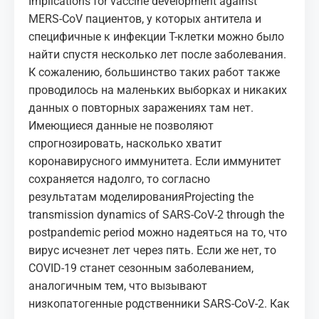
Implications for vaccine development against
MERS-CoV
пациентов, у которых антитела и
специфичные к инфекции Т-клетки можно было
найти спустя несколько лет после заболевания.
К сожалению, большинство таких работ также
проводилось на маленьких выборках и никаких
данных о повторных заражениях там нет.
Имеющиеся данные не позволяют
спрогнозировать, насколько хватит
коронавирусного иммунитета. Если иммунитет
сохраняется надолго, то согласно
результатам моделирования
Projecting the
transmission dynamics of SARS-CoV-2 through the
postpandemic period
можно надеяться на то, что
вирус исчезнет лет через пять. Если же нет, то
COVID-19 станет сезонным заболеванием,
аналогичным тем, что вызывают
низкопатогенные родственники SARS-CoV-2. Как