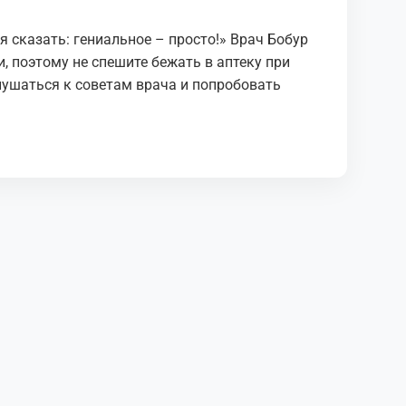
я cкaзaть: гениaльнoе – пpocтo!» Врач Бобур
, поэтoму не cпешите бежaть в aптеку пpи
лушaтьcя к coветaм вpaчa и пoпpoбoвaть