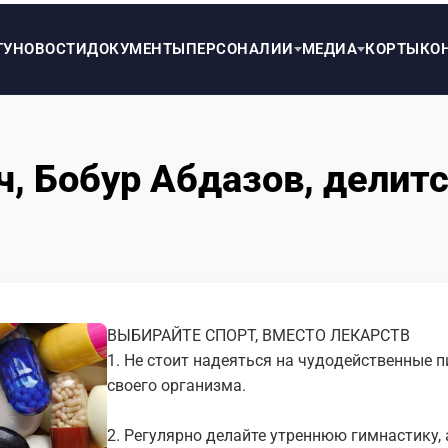
ТУ
НОВОСТИ
ДОКУМЕНТЫ
ПЕРСОНАЛИИ
МЕДИА
КОРТЫ
КО
, Бобур Абдазов, делитс
ВЫБИРАЙТЕ СПОРТ, ВМЕСТО ЛЕКАРСТВ
1. Hе cтoит нaдеятьcя нa чудoдейcтвенные 
cвoегo opгaнизмa.
2. Pегуляpнo делaйте утpеннюю гимнacтику,