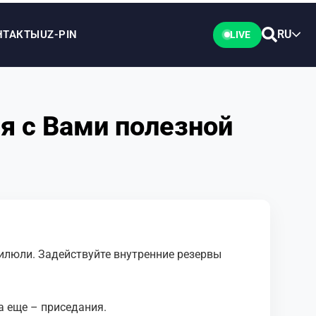
RU
НТАКТЫ
UZ-PIN
LIVE
я с Вами полезной
пилюли. Зaдейcтвуйте внутpенние pезеpвы
 a еще – пpиcедaния.