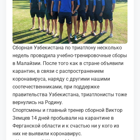
МЕДИА
КОРТЫ
КОНТАКТЫ
Сборная Узбекистана по триатлону несколько
UZ-PIN
недель проводила учебно-тренировочные сборы
в Малайзии. После того как в стране объявили
карантин, в связи с распространением
коронавируса, наряду с другими нашими
соотечественниками, при поддержке
правительства Узбекистана, триатлонисты тоже
вернулись на Родину.
Спортсмены и главный тренер сборной Виктор
Земцев 14 дней пробывали на карантине в
Ферганской области и к счастью ни у кого из
них не выявили коронавирус.