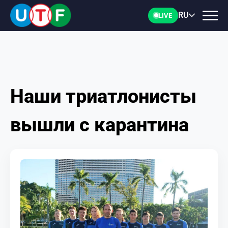
RU
LIVE
Наши триатлонисты
ГЛАВНАЯ
вышли с карантина
ФТУ
НОВОСТИ
ДОКУМЕНТЫ
ПЕРСОНАЛИИ