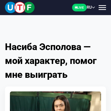
RU
LIVE
Насиба Эсполова —
ГЛАВНАЯ
мой характер, помог
ФТУ
мне выиграть
НОВОСТИ
ДОКУМЕНТЫ
ПЕРСОНАЛИИ