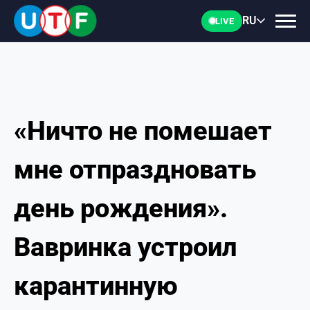
RU
LIVE
«Ничто не помешает
ГЛАВНАЯ
мне отпраздновать
ФТУ
день рождения».
НОВОСТИ
Вавринка устроил
ДОКУМЕНТЫ
карантинную
ПЕРСОНАЛИИ