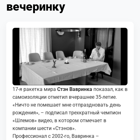
вечеринку
МЕДИА
КОРТЫ
КОНТАКТЫ
UZ-PIN
17-я ракетка мира
Стэн Вавринка
показал, как в
самоизоляции отметил вчерашнее 35-летие.
«Ничто не помешает мне отпраздновать день
рождения», – подписал трехкратный чемпион
«Шлемов» видео, в котором отмечает в
компании шести «Стэнов».
Профессионал с 2002-го, Вавринка –