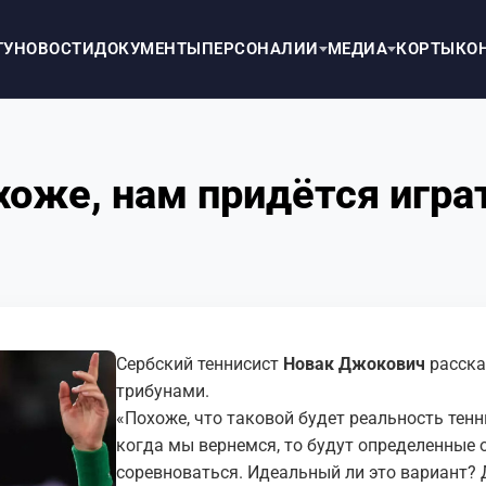
ТУ
НОВОСТИ
ДОКУМЕНТЫ
ПЕРСОНАЛИИ
МЕДИА
КОРТЫ
КО
оже, нам придётся игра
Сербский теннисист
Новак Джокович
расска
трибунами.
«Похоже, что таковой будет реальность тенни
когда мы вернемся, то будут определенные 
соревноваться. Идеальный ли это вариант? 