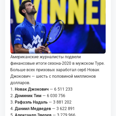
МЕДИА
КОРТЫ
КОНТАКТЫ
UZ-PIN
Американские журналисты подвели
финансовые итоги сезона-2020 в мужском Туре.
Больше всех призовых заработал серб Новак
Джокович — шесть с половиной миллионов
долларов.
1.
Новак Джокович
— 6 511 233
2.
Доминик Тим
— 6 030 756
3.
Рафаэль Надаль
— 3 881 202
4.
Даниил Медведев
— 3 622 891
5.
Александр Зверев
— 3 279 966