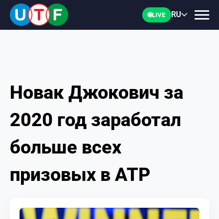
RU
LIVE
Новак Джокович за
ГЛАВНАЯ
2020 год заработал
ФТУ
больше всех
НОВОСТИ
призовых в ATP
ДОКУМЕНТЫ
ПЕРСОНАЛИИ