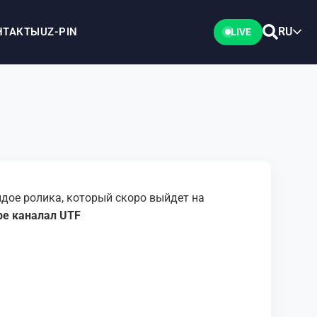
RU
НТАКТЫ
UZ-PIN
LIVE
дое ролика, который скоро выйдет на
be каналал UTF