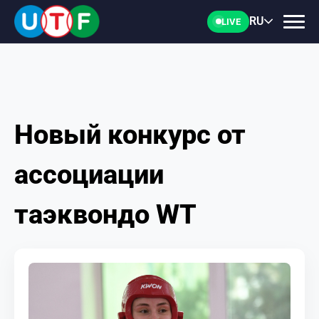
RU
LIVE
Новый конкурс от
ГЛАВНАЯ
ассоциации
ФТУ
таэквондо WT
НОВОСТИ
ДОКУМЕНТЫ
ПЕРСОНАЛИИ