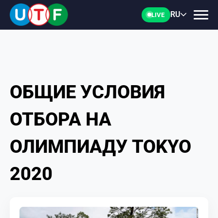
RU
LIVE
ОБЩИЕ УСЛОВИЯ
ГЛАВНАЯ
ОТБОРА НА
ФТУ
ОЛИМПИАДУ TOKYO
НОВОСТИ
2020
ДОКУМЕНТЫ
ПЕРСОНАЛИИ