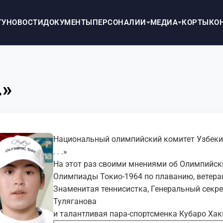
ТУ
НОВОСТИ
ДОКУМЕНТЫ
ПЕРСОНАЛИИ
МЕДИА
КОРТЫ
КО
.»
Национальный олимпийский комитет Узбеки
. . .»
На этот раз своими мнениями об Олимпийск
Олимпиады Токио-1964 по плаванию, ветеран
Знаменитая теннисистка, Генеральный секр
Туляганова
и талантливая пара-спортсменка Кубаро Ха