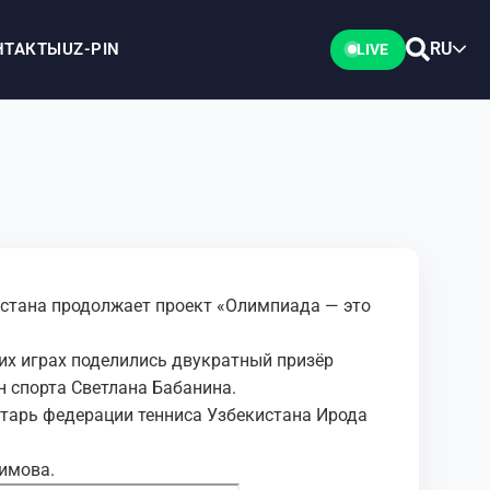
RU
НТАКТЫ
UZ-PIN
LIVE
стана продолжает проект «Олимпиада — это
их играх поделились двукратный призёр
 спорта Светлана Бабанина.
етарь федерации тенниса Узбекистана Ирода
кимова.