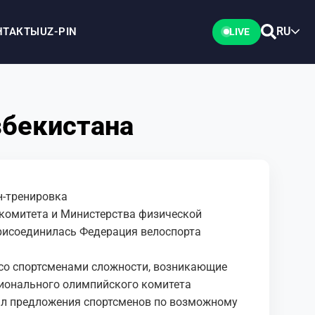
RU
НТАКТЫ
UZ-PIN
LIVE
збекистана
йн-тренировка
комитета и Министерства физической
присоединилась Федерация велоспорта
 со спортсменами сложности, возникающие
ионального олимпийского комитета
л предложения спортсменов по возможному