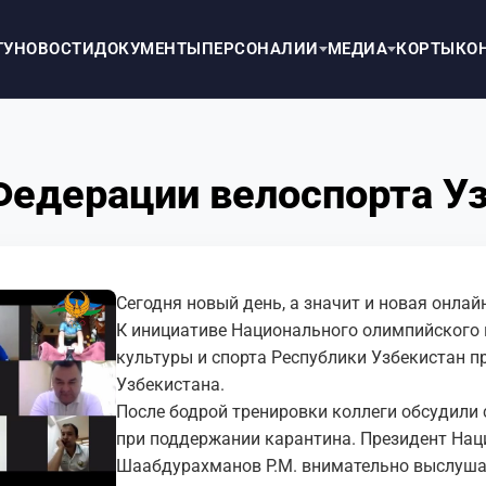
ТУ
НОВОСТИ
ДОКУМЕНТЫ
ПЕРСОНАЛИИ
МЕДИА
КОРТЫ
КО
Федерации велоспорта У
Сегодня новый день, а значит и новая онла
К инициативе Национального олимпийского 
культуры и спорта Республики Узбекистан 
Узбекистана.
После бодрой тренировки коллеги обсудили
при поддержании карантина. Президент Нац
Шаабдурахманов Р.М. внимательно выслуша