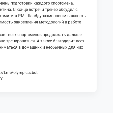
овень подготовки каждого спортсмена,
тина. В конце встречи тренер обсудил с
комитета Р.М. Шаабдурахмоновым важность
имость закрепления методологий в работе
ает всех спортсменов продолжать дальше
рно тренироваться. А также благодарит всех
аниматься в домашних и необычных для них
s://t.me/olympicuzbot
mY