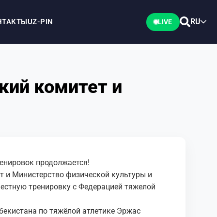
RU
НТАКТЫ
UZ-PIN
LIVE
кий комитет и
ренировок продолжается!
 и Министерство физической культуры и
местную тренировку с Федерацией тяжелой
бекистана по тяжёлой атлетике Эржас