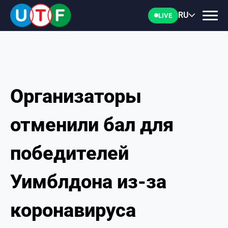
RU
LIVE
Организаторы
ГЛАВНАЯ
отменили бал для
ФТУ
победителей
НОВОСТИ
Уимблдона из-за
ДОКУМЕНТЫ
коронавируса
ПЕРСОНАЛИИ