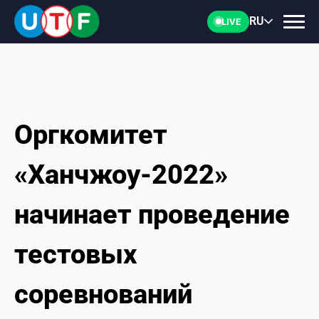
RU
LIVE
Оргкомитет
ГЛАВНАЯ
«Ханчжоу-2022»
ФТУ
начинает проведение
НОВОСТИ
тестовых
ДОКУМЕНТЫ
соревнований
ПЕРСОНАЛИИ