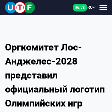
RU
LIVE
Оргкомитет Лос-
ГЛАВНАЯ
Анджелес-2028
ФТУ
представил
НОВОСТИ
официальный логотип
ДОКУМЕНТЫ
Олимпийских игр
ПЕРСОНАЛИИ