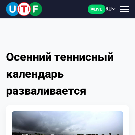
RU
LIVE
Осенний теннисный
ГЛАВНАЯ
календарь
ФТУ
разваливается
НОВОСТИ
ДОКУМЕНТЫ
ПЕРСОНАЛИИ