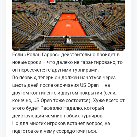
МЕДИА
КОРТЫ
КОНТАКТЫ
UZ-PIN
Если «Ролан Гаррос» действительно пройдет в
новые сроки – что далеко не гарантировано, то
он пересечется с другими турнирами.
Во-первых, теперь он должен начаться через
шесть дней после окончания US Open – на
другом континенте и другом покрытии (если,
конечно, US Open тоже состоится). Хуже всего от
этого будет Рафаэлю Надалю, который
действующий чемпион обоих турниров.
Но для многих игроков встанет вопрос, на
подготовке к чему сосредоточиться.