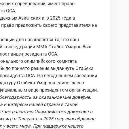
ексных соревнований, имеет право
та ОСА.
дежных Азиатских игр 2025 года в
 право предложить своего представителя на
нции для нас является то, что наш
кой конфедерации ММА Отабек Умаров был
пост вице-президента ОСА.
ионального олимпийского комитета
, было принято решение выдвинуть Отабека
-президента ОСА. На сегодняшнем заседании
идатуру Отабека Умарова единогласно
фициальным вице-президентом организации.
благодарность за оказанное мне доверие.
а и интересы нашей страны в такой
ствие развитию Олимпийского движения в
х игр в Ташкенте в 2025 году своеобразное
х у всего мира. При поддержке нашего