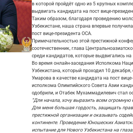
в которой пройдёт одно из 5 крупных компл
выдвигать кандидата на пост вице-президен
Таким образом, благодаря проведению моло
Узбекистане, наша страна впервые получила
пост вице-президента ОСА.
Примечательностью этой престижной конфере
соотечественник, глава Центральноазиатс
среди кандидатов, которые выдвигались на 
Во время онлайн-заседания Исполкома Нац
Узбекистана, который проходил 10 декабря
Умарова в качестве кандидата на пост вице
исполкома Олимпийского Совета Азии канд
одобрили, и Отабек Мухаммадилевич стал о
“Для начала, хочу выразить всем огромную 
Для меня большая гордость, защищать прав
престижной организации и оказывать содей
континенте. Проведение Юношеских Азиатски
испытание для Нового Узбекистана на глаза