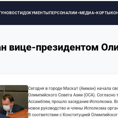
ТУ
НОВОСТИ
ДОКУМЕНТЫ
ПЕРСОНАЛИИ
МЕДИА
КОРТЫ
КО
ан вице-президентом Ол
Сегодня в городе Маскат (Амман) начала св
Олимпийского Совета Азии (ОСА). Согласно т
Ассамблеи, прошло заседание Исполкома. В
новое руководство и члены Исполкома орга
В соответствии с Конституцией Олимпийского