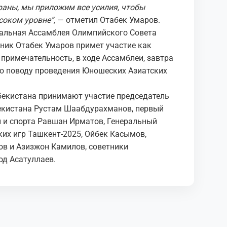
раны, мы приложим все усилия, чтобы
соком уровне”,
— отметил Отабек Умаров.
еральная Ассамблея Олимпийского Совета
нник Отабек Умаров примет участие как
примечательность, в ходе Ассамблеи, завтра
по поводу проведения Юношеских Азиатских
бекистана принимают участие председатель
екистана Рустам Шаабдурахманов, первый
 и спорта Равшан Ирматов, Генеральный
их игр Ташкент-2025, Ойбек Касымов,
ов и Азизжон Камилов, советники
д Асатуллаев.