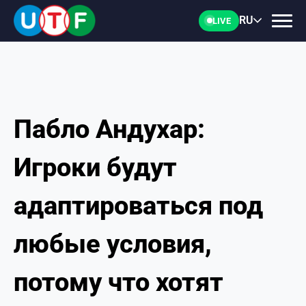
RU
LIVE
Пабло Андухар:
ГЛАВНАЯ
Игроки будут
ФТУ
адаптироваться под
НОВОСТИ
любые условия,
ДОКУМЕНТЫ
потому что хотят
ПЕРСОНАЛИИ