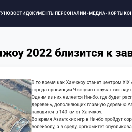
ТУ
НОВОСТИ
ДОКУМЕНТЫ
ПЕРСОНАЛИИ
МЕДИА
КОРТЫ
КО
чжоу 2022 близится к з
В то время как Ханчжоу станет центром XIX А
города провинции Чжэцзян получат выгоду 
Одним из них является Нинбо, где будет ра
деревень, дополняющих главную деревню Аз
находится в 140 км от Ханчжоу.
Во время Азиатских игр в Нинбо пройдут со
волейболу, а в среду, оргкомитет опублико