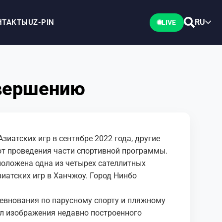
RU
НТАКТЫ
UZ-PIN
LIVE
авершению
зиатских игр в сентябре 2022 года, другие
от проведения части спортивной программы.
сположена одна из четырех сателлитных
иатских игр в Ханчжоу. Город Нинбо
ревнования по парусному спорту и пляжному
вал изображения недавно построенного