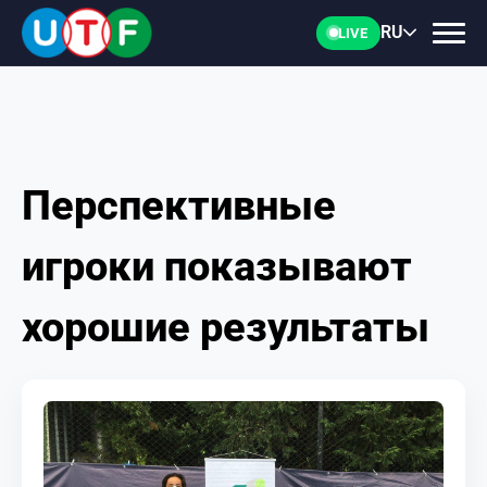
RU
LIVE
Перспективные
ГЛАВНАЯ
игроки показывают
ФТУ
хорошие результаты
НОВОСТИ
ДОКУМЕНТЫ
ПЕРСОНАЛИИ