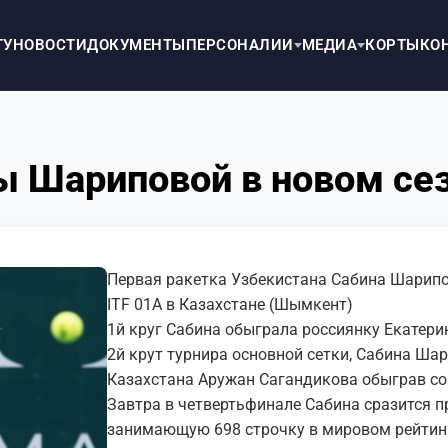
ТУ
НОВОСТИ
ДОКУМЕНТЫ
ПЕРСОНАЛИИ
МЕДИА
КОРТЫ
КО
ы Шариповой в новом се
Первая ракетка Узбекистана Сабина Шарипо
ITF 01A в Казахстане (Шымкент)
1й круг Сабина обыграла россиянку Екатерин
2й крут турнира основной сетки, Сабина Ша
Казахстана Аружан Сагандикова обыграв со 
Завтра в четвертьфинале Сабина сразится п
занимающую 698 строчку в мировом рейтин