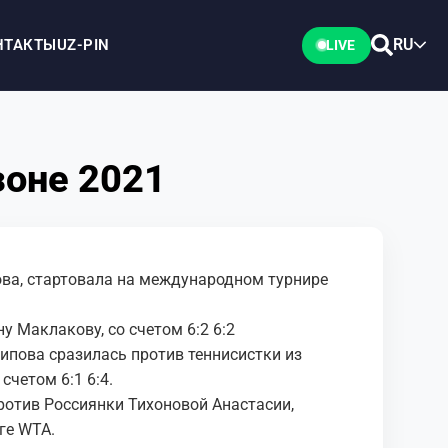
RU
НТАКТЫ
UZ-PIN
LIVE
зоне 2021
ва, стартовала на международном турнире
у Маклакову, со счетом 6:2 6:2
рипова сразилась против теннисистки из
счетом 6:1 6:4.
ротив Россиянки Тихоновой Анастасии,
ге WTA.