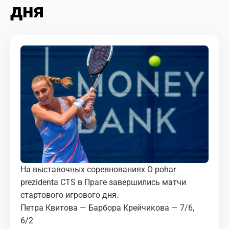
дня
МЕДИА
КОРТЫ
КОНТАКТЫ
UZ-PIN
На выставочных соревнованиях O pohar
prezidenta CTS в Праге завершились матчи
стартового игрового дня.
Петра Квитова — Барбора Крейчикова — 7/6,
6/2