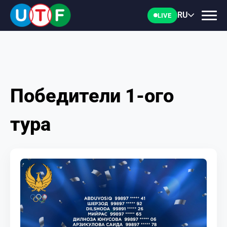
RU
LIVE
Победители 1-ого
ГЛАВНАЯ
тура
ФТУ
НОВОСТИ
ДОКУМЕНТЫ
ПЕРСОНАЛИИ